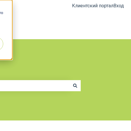
Клиентский портал
Вход
 то
Сайт СОДИС Лаб