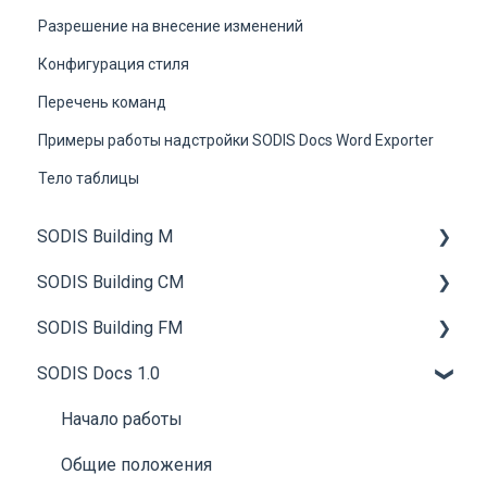
Разрешение на внесение изменений
Конфигурация стиля
Перечень команд
Примеры работы надстройки SODIS Docs Word Exporter
Тело таблицы
SODIS Building M
SODIS Building CM
Общие сведения
SODIS Building FM
Установка и запуск АРМ Диспетчера
Общие сведения
SODIS Docs 1.0
Общее описание пользовательского
Работа с технической документацией
Общие сведения
интерфейса АРМ Диспетчера
Управление строительством
Инженерные системы и оборудование
Начало работы
Контролируемые элементы
Материально-техническое обеспечение
График планово-предупредительного
Общие положения