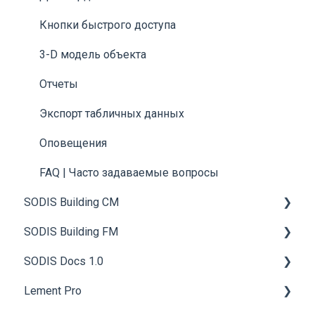
Кнопки быстрого доступа
3-D модель объекта
Отчеты
Экспорт табличных данных
Оповещения
FAQ | Часто задаваемые вопросы
SODIS Building CM
SODIS Building FM
Общие сведения
SODIS Docs 1.0
Работа с технической документацией
Общие сведения
Lement Pro
Управление строительством
Инженерные системы и оборудование
Начало работы