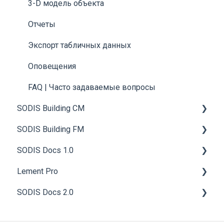
3-D модель объекта
Отчеты
Экспорт табличных данных
Оповещения
FAQ | Часто задаваемые вопросы
SODIS Building CM
SODIS Building FM
Общие сведения
SODIS Docs 1.0
Работа с технической документацией
Общие сведения
Lement Pro
Управление строительством
Инженерные системы и оборудование
Начало работы
SODIS Docs 2.0
Материально-техническое обеспечение
График планово-предупредительного
Общие положения
Общие сведения
обслуживания (ППО)
Строительный контроль
Средства администрирования
Работа пользователя
Общие сведения