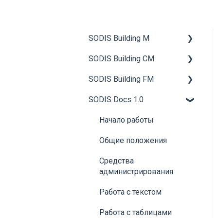
SODIS Building M
SODIS Building CM
Общие сведения
SODIS Building FM
Установка и запуск АРМ
Общие сведения
Диспетчера
SODIS Docs 1.0
Работа с технической
Общие сведения
Общее описание
документацией
Инженерные системы и
Начало работы
пользовательского
Управление
оборудование
интерфейса АРМ
Общие положения
строительством
Диспетчера
График планово-
Средства
Материально-
предупредительного
Контролируемые
администрирования
техническое
обслуживания (ППО)
элементы
обеспечение
Работа с текстом
Помещения
Источники данных
Строительный контроль
Работа с таблицами
Взаимосвязь помещений
Контролируемые