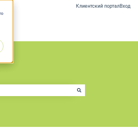
Клиентский портал
Вход
 то
Сайт СОДИС Лаб