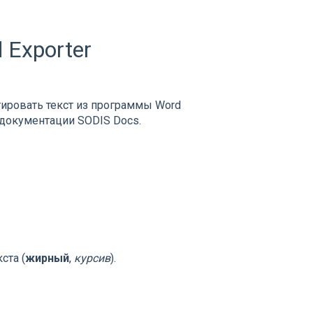
 Exporter
тировать текст из программы Word
й документации SODIS Docs.
ста (
жирный
,
курсив
).