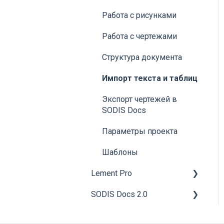
Администрирование
и оборудования
параметры
Работа с рисунками
Пакетная загрузка
Поиск
Работа с чертежами
сведений по
Изменение состояний
помещениям и
Структура документа
оборудованию
Дэшборды
Импорт текста и таблиц
Материально-
Кнопки быстрого
техническое
Экспорт чертежей в
доступа
обеспечение (МТО)
SODIS Docs
3-D модель объекта
Работа с BIM-моделью
Параметры проекта
Отчеты
Шаблоны
Экспорт табличных
Lement Pro
данных
SODIS Docs 2.0
Общие сведения
Оповещения
Работа пользователя
Общие сведения
FAQ | Часто задаваемые