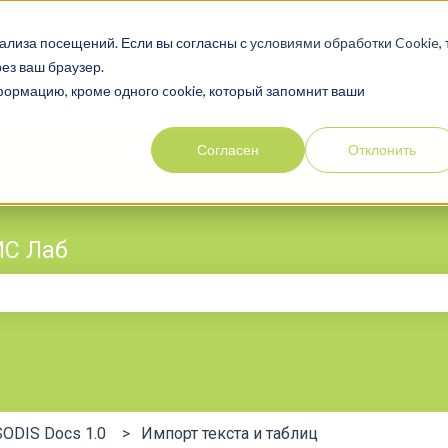
ализа посещений. Если вы согласны с
условиями обработки Cookie
,
ез ваш браузер.
нформацию, кроме одного cookie, который запомнит ваши
Согласен
Отклонить
ИС Лаб
поле поиска является пустым.
SODIS Docs 1.0
Импорт текста и таблиц