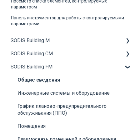
Просмотр списка элементов, контролируемых
параметром
Панель инструментов для работы с контролируемыми
параметрами
SODIS Building M
SODIS Building CM
Общие сведения
SODIS Building FM
Установка и запуск АРМ Диспетчера
Общие сведения
Общее описание пользовательского
Работа с технической документацией
Общие сведения
интерфейса АРМ Диспетчера
Управление строительством
Инженерные системы и оборудование
Контролируемые элементы
Материально-техническое обеспечение
График планово-предупредительного
Источники данных
обслуживания (ППО)
Строительный контроль
Контролируемые параметры
Помещения
Администрирование
Поиск
Взаимосвязь помещений и оборудования