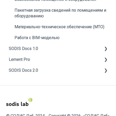
Изменение состояний
Пакетная загрузка сведений по помещениям и
оборудованию
Дэшборды
Материально-техническое обеспечение (МТО)
Кнопки быстрого доступа
Работа с BIM-моделью
3-D модель объекта
SODIS Docs 1.0
Отчеты
Lement Pro
Начало работы
Экспорт табличных данных
SODIS Docs 2.0
Общие положения
Общие сведения
Оповещения
Средства администрирования
Работа пользователя
Общие сведения
FAQ | Часто задаваемые вопросы
Работа с текстом
Задачи
Возможности SODIS Docs
Работа с таблицами
Документы
Администрирование
Работа с рисунками
Проекты
Работа пользователя
© СОДИС Лаб, 2024
Copyright © 2026, «СОДИС Лаб»