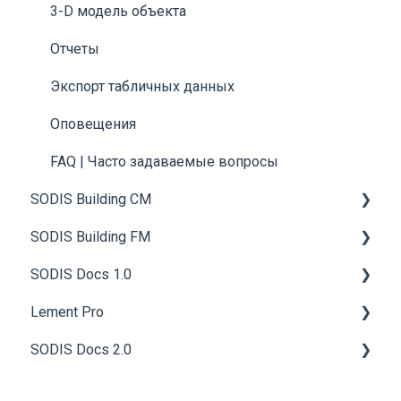
3-D модель объекта
Отчеты
Экспорт табличных данных
Оповещения
FAQ | Часто задаваемые вопросы
SODIS Building CM
SODIS Building FM
Общие сведения
SODIS Docs 1.0
Работа с технической документацией
Общие сведения
Lement Pro
Управление строительством
Инженерные системы и оборудование
Начало работы
SODIS Docs 2.0
Материально-техническое обеспечение
График планово-предупредительного
Общие положения
Общие сведения
обслуживания (ППО)
Строительный контроль
Средства администрирования
Работа пользователя
Общие сведения